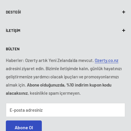
Gİzlİlİk Politikası
DESTEĞI
Çerezlerin Kullanımı (KVKK)
Hizmet Şartları
Hakkımızda
İLETİŞİM
Kargo politikası
Bize Ulaşın
İade ve Geri Ödeme Politikası
Tüm ürünler
Pazartesi:
9:00 - 18:00
BÜLTEN
Salı:
9:00 - 18:00
Ödeme Koşulları
Yasal Bildirim
Çarşamba:
9:00 - 18:00
Ozerty No Limit
FAQ
Haberler: Ozerty artık Yeni Zelanda'da mevcut.
Ozerty.co.nz
Perşembe:
9:00 - 18:00
adresini ziyaret edin. Bizimle iletişimde kalın, günlük hayatınızı
Güvenli alışveriş
Cuma:
9:00 - 18:00
geliştirmenize yardımcı olacak ipuçları ve promosyonlarımızı
Cumartesi - Pazar:
kapalı
almak için.
Abone olduğunuzda, %10 indirim kupon kodu
Tel:
+971 42 41 59 44
alacaksınız
, kesinlikle spam içermeyen.
E-posta:
destek@ozerty-turkiye.com
E-posta adresiniz
Abone Ol