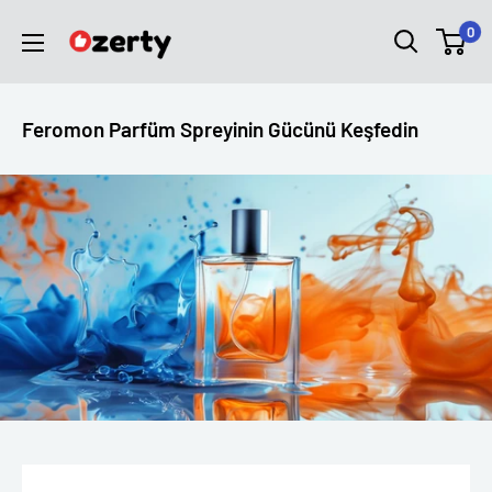
İçeriği
Ozerty
0
geç
Türkiye
Feromon Parfüm Spreyinin Gücünü Keşfedin