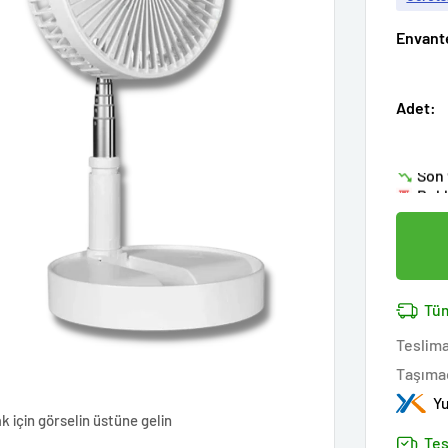
Envant
Acel
Adet:
Keyf
17
ki
Son 
Bek
Tara
17
ki
14k 
Tara
Acel
Tüm
Teslima
Taşımac
Yu
k için görselin üstüne gelin
Tes