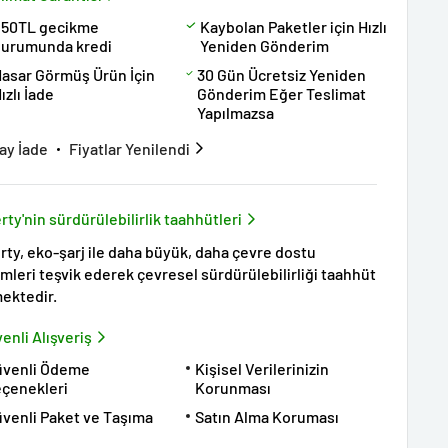
250TL gecikme
Kaybolan Paketler için Hızlı
durumunda kredi
Yeniden Gönderim
asar Görmüş Ürün İçin
30 Gün Ücretsiz Yeniden
ızlı İade
Gönderim Eğer Teslimat
Yapılmazsa
ay İade
Fiyatlar Yenilendi
rty'nin sürdürülebilirlik taahhütleri
rty, eko-şarj ile daha büyük, daha çevre dostu
emleri teşvik ederek çevresel sürdürülebilirliği taahhüt
ektedir.
enli Alışveriş
üvenli Ödeme
Kişisel Verilerinizin
çenekleri
Korunması
venli Paket ve Taşıma
Satın Alma Koruması