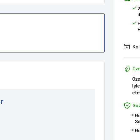
H
H
Kol
Oze
Oze
işl
etm
ör
Güv
G
Se
Gü