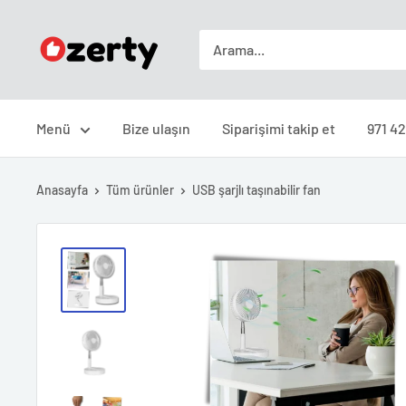
İçeriği
Ozerty
geç
Türkiye
Menü
Bize ulaşın
Siparişimi takip et
971 42
Anasayfa
Tüm ürünler
USB şarjlı taşınabilir fan