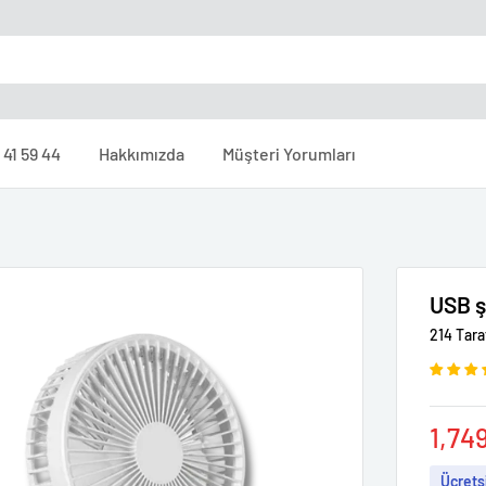
 41 59 44
Hakkımızda
Müşteri Yorumları
USB şa
214 Tara
İndir
1,74
fiyat
Ücrets